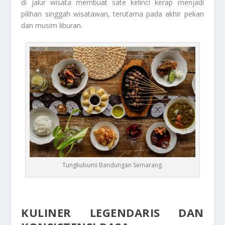
di jalur wisata membuat sate kelinci kerap menjadi
pilihan singgah wisatawan, terutama pada akhir pekan
dan musim liburan.
Tungkubumi Bandungan Semarang.
KULINER LEGENDARIS DAN