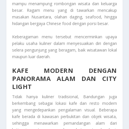
mampu menampung rombongan wisata dan keluarga
besar. Ragam menu yang di tawarkan mencakup
masakan Nusantara, olahan daging, seafood, hingga
hidangan bergaya Chinese food dengan porsi besar.
Keberagaman menu tersebut mencerminkan upaya
pelaku usaha kuliner dalam menyesuaikan diri dengan
selera pengunjung yang beragam, baik wisatawan lokal
maupun luar daerah.
KAFE MODERN DENGAN
PANORAMA ALAM DAN CITY
LIGHT
Tidak hanya kuliner tradisional, Bandungan juga
berkembang sebagai lokasi kafe dan resto modern
yang mengedepankan pengalaman visual. Beberapa
kafe berada di kawasan perbukitan dan objek wisata,
sehingga menawarkan pemandangan alam dari