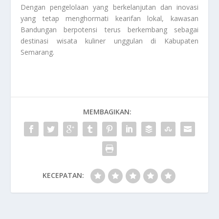
Dengan pengelolaan yang berkelanjutan dan inovasi
yang tetap menghormati kearifan lokal, kawasan
Bandungan berpotensi terus berkembang sebagai
destinasi wisata kuliner unggulan di Kabupaten
Semarang.
MEMBAGIKAN:
KECEPATAN: