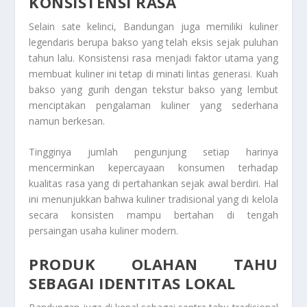
KONSISTENSI RASA
Selain sate kelinci, Bandungan juga memiliki kuliner
legendaris berupa bakso yang telah eksis sejak puluhan
tahun lalu. Konsistensi rasa menjadi faktor utama yang
membuat kuliner ini tetap di minati lintas generasi. Kuah
bakso yang gurih dengan tekstur bakso yang lembut
menciptakan pengalaman kuliner yang sederhana
namun berkesan.
Tingginya jumlah pengunjung setiap harinya
mencerminkan kepercayaan konsumen terhadap
kualitas rasa yang di pertahankan sejak awal berdiri. Hal
ini menunjukkan bahwa kuliner tradisional yang di kelola
secara konsisten mampu bertahan di tengah
persaingan usaha kuliner modern.
PRODUK OLAHAN TAHU
SEBAGAI IDENTITAS LOKAL