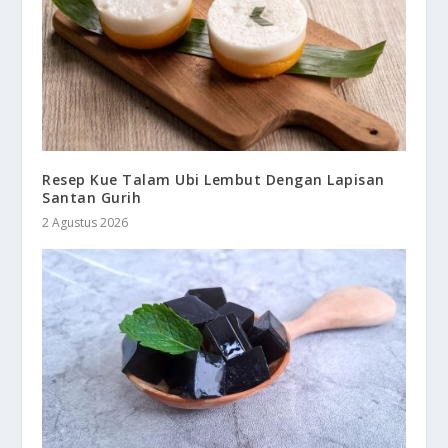
Resep Kue Talam Ubi Lembut Dengan Lapisan
Santan Gurih
2 Agustus 2026