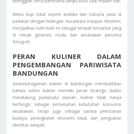
ketinggian serta panorama lampu kota saat malam hari.
Menu kopi lokal seperti arabika dan robusta Jawa di
padukan dengan hidangan Nusantara maupun Western,
menjadikan kafe-kafe ini sebagai tempat bersantai yang
di minati generasi muda dan wisatawan pencinta
fotografi.
PERAN KULINER DALAM
PENGEMBANGAN PARIWISATA
BANDUNGAN
Keanekaragaman kuliner di Bandungan membuktikan
bahwa sektor kuliner memiliki peran strategis dalam
mendukung pariwisata daerah. Kuliner tidak hanya
berfungsi sebagai pemenuhan kebutuhan konsumsi
wisatawan, tetapi juga sebagai sarana pelestarian
budaya, peningkatan ekonomi lokal, dan penguatan
identitas wilayah.