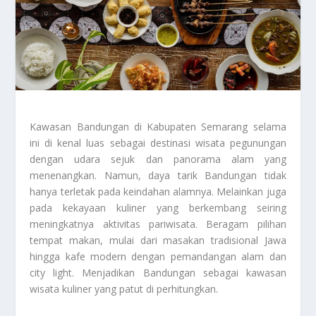
Kawasan Bandungan di Kabupaten Semarang selama
ini di kenal luas sebagai destinasi wisata pegunungan
dengan udara sejuk dan panorama alam yang
menenangkan. Namun, daya tarik Bandungan tidak
hanya terletak pada keindahan alamnya. Melainkan juga
pada kekayaan kuliner yang berkembang seiring
meningkatnya aktivitas pariwisata. Beragam pilihan
tempat makan, mulai dari masakan tradisional Jawa
hingga kafe modern dengan pemandangan alam dan
city light. Menjadikan Bandungan sebagai kawasan
wisata kuliner yang patut di perhitungkan.