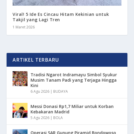
Viral! 5 Ide Es Cincau Hitam Kekinian untuk
Takjil yang Lagi Tren
1 Maret 2026
ARTIKEL TERBARU
Tradisi Ngarot Indramayu Simbol Syukur
Musim Tanam Padi yang Terjaga Hingga
Kini
6 Agu 2026
|
BUDAYA
Messi Donasi Rp1,7 Miliar untuk Korban
Kebakaran Madrid
5 Agu 2026
|
BOLA
Operasi SAR Gunung Piramid Bondowoso