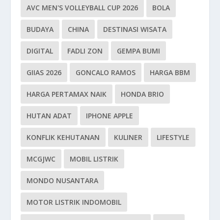
AVC MEN'S VOLLEYBALL CUP 2026
BOLA
BUDAYA
CHINA
DESTINASI WISATA
DIGITAL
FADLI ZON
GEMPA BUMI
GIIAS 2026
GONCALO RAMOS
HARGA BBM
HARGA PERTAMAX NAIK
HONDA BRIO
HUTAN ADAT
IPHONE APPLE
KONFLIK KEHUTANAN
KULINER
LIFESTYLE
MCGJWC
MOBIL LISTRIK
MONDO NUSANTARA
MOTOR LISTRIK INDOMOBIL