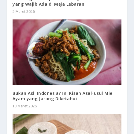
yang Wajib Ada di Meja Lebaran
5 Maret 2026
Bukan Asli Indonesia? Ini Kisah Asal-usul Mie
Ayam yang Jarang Diketahui
13 Maret 2026