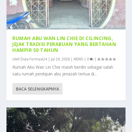
RUMAH ABU WAN LIN CHIE DI CILINCING,
JEJAK TRADISI PERABUAN YANG BERTAHAN
HAMPIR 50 TAHUN
oleh
Duta Formasi24
|
Jul 29, 2026
|
NEWS
|
0
|
Rumah Abu Wan Lin Chie masih berdiri sebagai salah
satu rumah penitipan abu jenazah tertua di...
BACA SELENGKAPNYA