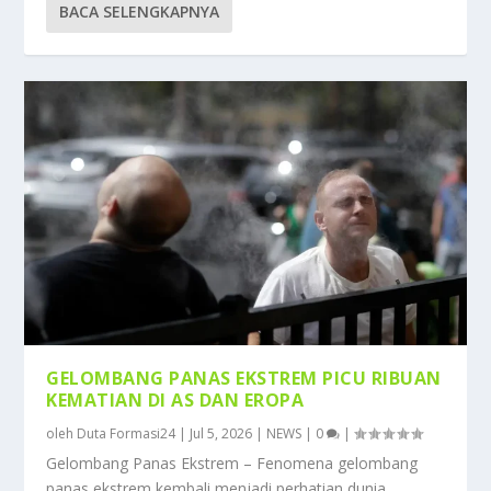
BACA SELENGKAPNYA
GELOMBANG PANAS EKSTREM PICU RIBUAN
KEMATIAN DI AS DAN EROPA
oleh
Duta Formasi24
|
Jul 5, 2026
|
NEWS
|
0
|
Gelombang Panas Ekstrem – Fenomena gelombang
panas ekstrem kembali menjadi perhatian dunia...