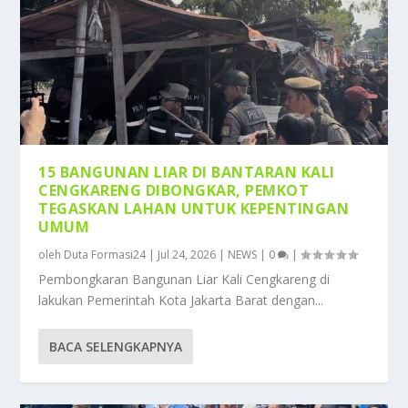
15 BANGUNAN LIAR DI BANTARAN KALI
CENGKARENG DIBONGKAR, PEMKOT
TEGASKAN LAHAN UNTUK KEPENTINGAN
UMUM
oleh
Duta Formasi24
|
Jul 24, 2026
|
NEWS
|
0
|
Pembongkaran Bangunan Liar Kali Cengkareng di
lakukan Pemerintah Kota Jakarta Barat dengan...
BACA SELENGKAPNYA