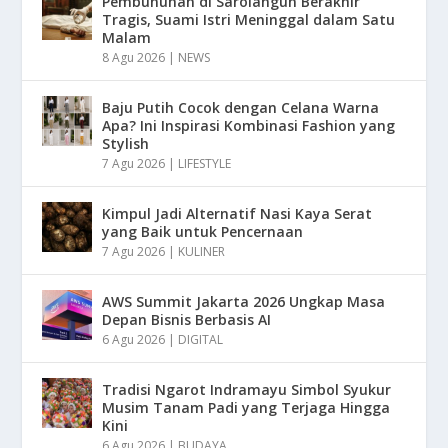
Pembunuhan di Sarolangun Berakhir
Tragis, Suami Istri Meninggal dalam Satu
Malam
8 Agu 2026
|
NEWS
Baju Putih Cocok dengan Celana Warna
Apa? Ini Inspirasi Kombinasi Fashion yang
Stylish
7 Agu 2026
|
LIFESTYLE
Kimpul Jadi Alternatif Nasi Kaya Serat
yang Baik untuk Pencernaan
7 Agu 2026
|
KULINER
AWS Summit Jakarta 2026 Ungkap Masa
Depan Bisnis Berbasis AI
6 Agu 2026
|
DIGITAL
Tradisi Ngarot Indramayu Simbol Syukur
Musim Tanam Padi yang Terjaga Hingga
Kini
6 Agu 2026
|
BUDAYA