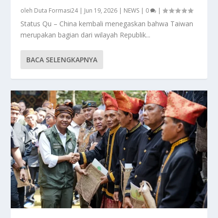
oleh
Duta Formasi24
|
Jun 19, 2026
|
NEWS
|
0
|
Status Qu – China kembali menegaskan bahwa Taiwan
merupakan bagian dari wilayah Republik...
BACA SELENGKAPNYA