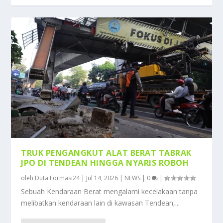
TRUK PENGANGKUT ALAT BERAT TABRAK
JPO DI TENDEAN HINGGA NYARIS ROBOH
oleh
Duta Formasi24
|
Jul 14, 2026
|
NEWS
|
0
|
Sebuah Kendaraan Berat mengalami kecelakaan tanpa
melibatkan kendaraan lain di kawasan Tendean,...