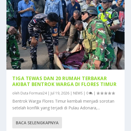
TIGA TEWAS DAN 20 RUMAH TERBAKAR
AKIBAT BENTROK WARGA DI FLORES TIMUR
oleh
Duta Formasi24
|
Jul 19, 2026
|
NEWS
|
0
|
Bentrok Warga Flores Timur kembali menjadi sorotan
setelah konflik yang terjadi di Pulau Adonara,...
BACA SELENGKAPNYA