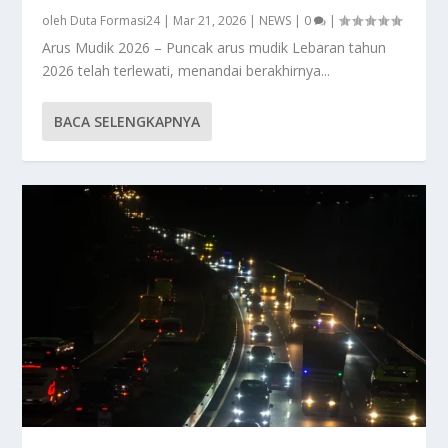
oleh
Duta Formasi24
|
Mar 21, 2026
|
NEWS
|
0
|
Arus Mudik 2026 – Puncak arus mudik Lebaran tahun
2026 telah terlewati, menandai berakhirnya...
BACA SELENGKAPNYA