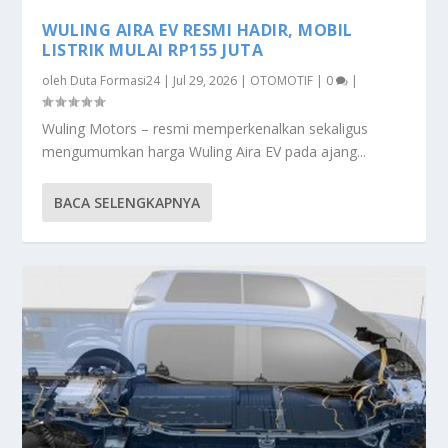
WULING AIRA EV RESMI HADIR, MOBIL
LISTRIK MULAI RP155 JUTA
oleh
Duta Formasi24
|
Jul 29, 2026
|
OTOMOTIF
|
0
|
Wuling Motors – resmi memperkenalkan sekaligus
mengumumkan harga Wuling Aira EV pada ajang...
BACA SELENGKAPNYA