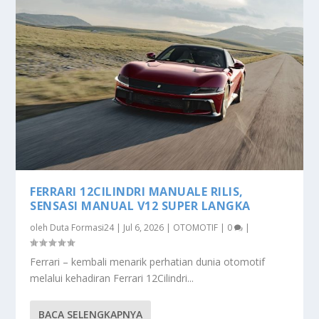
FERRARI 12CILINDRI MANUALE RILIS,
SENSASI MANUAL V12 SUPER LANGKA
oleh
Duta Formasi24
|
Jul 6, 2026
|
OTOMOTIF
|
0
|
Ferrari – kembali menarik perhatian dunia otomotif
melalui kehadiran Ferrari 12Cilindri...
BACA SELENGKAPNYA