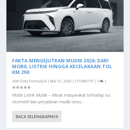
FAKTA MENGEJUTKAN MUDIK 2026: DARI
MOBIL LISTRIK HINGGA KECELAKAAN TOL
KM 290
oleh
Duta Formasi24
|
Mar 21, 2026
|
OTOMOTIF
|
0
|
Mobil Listrik Mudik – Minat masyarakat terhadap isu
otomotif dan perjalanan mudik terus...
BACA SELENGKAPNYA