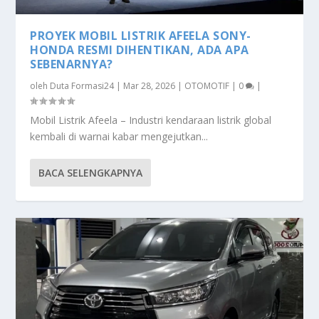
PROYEK MOBIL LISTRIK AFEELA SONY-
HONDA RESMI DIHENTIKAN, ADA APA
SEBENARNYA?
oleh
Duta Formasi24
|
Mar 28, 2026
|
OTOMOTIF
|
0
|
Mobil Listrik Afeela – Industri kendaraan listrik global
kembali di warnai kabar mengejutkan...
BACA SELENGKAPNYA