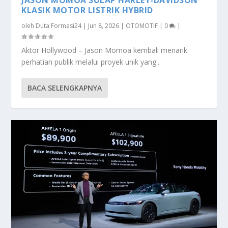
JASON MOMOA SULAP HARLEY-DAVIDSON
KLASIK MOTOR LISTRIK HYBRID
oleh
Duta Formasi24
|
Jun 8, 2026
|
OTOMOTIF
|
0
|
Aktor Hollywood – Jason Momoa kembali menarik
perhatian publik melalui proyek unik yang...
BACA SELENGKAPNYA