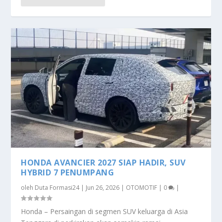
HONDA AVANCIER 2027 SIAP HADIR, SUV
HYBRID 7 PENUMPANG
oleh
Duta Formasi24
|
Jun 26, 2026
|
OTOMOTIF
|
0
|
Honda – Persaingan di segmen SUV keluarga di Asia