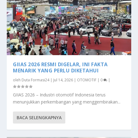
GIIAS 2026 RESMI DIGELAR, INI FAKTA
MENARIK YANG PERLU DIKETAHUI
oleh
Duta Formasi24
|
Jul 14, 2026
|
OTOMOTIF
|
0
|
GIIAS 2026 – Industri otomotif Indonesia terus
menunjukkan perkembangan yang menggembirakan...
BACA SELENGKAPNYA