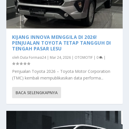
KIJANG INNOVA MENGGILA DI 2026!
PENJUALAN TOYOTA TETAP TANGGUH DI
TENGAH PASAR LESU
oleh
Duta Formasi24
|
Mar 24, 2026
|
OTOMOTIF
|
0
|
Penjualan Toyota 2026 – Toyota Motor Corporation
(TMC) kembali mempublikasikan data performa...
BACA SELENGKAPNYA