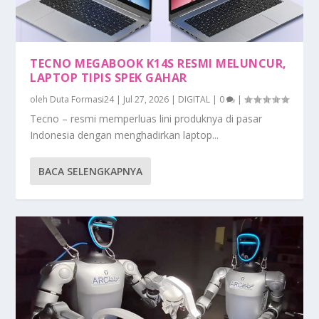
TECNO MEGABOOK K14S RESMI MELUNCUR,
LAPTOP TIPIS SPEK GAHAR
oleh
Duta Formasi24
|
Jul 27, 2026
|
DIGITAL
|
0
|
Tecno – resmi memperluas lini produknya di pasar
Indonesia dengan menghadirkan laptop...
BACA SELENGKAPNYA