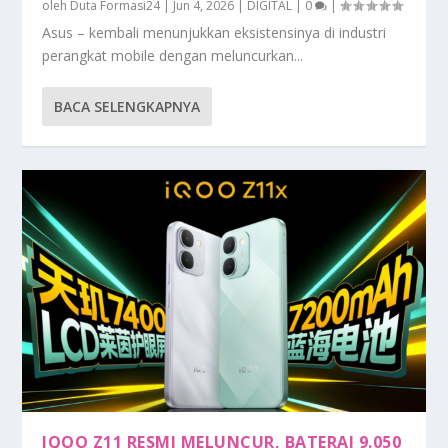
oleh
Duta Formasi24
|
Jun 4, 2026
|
DIGITAL
|
0
|
Asus – kembali menunjukkan eksistensinya di industri
perangkat mobile dengan meluncurkan...
BACA SELENGKAPNYA
IQOO Z11 RESMI MELUNCUR, BATERAI 9.050