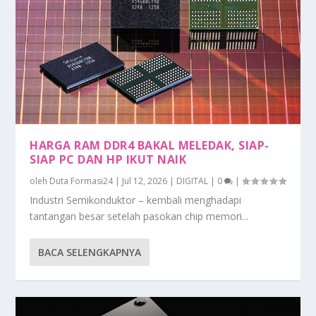
HARGA RAM DDR4 BAKAL MELEDAK, SIAP-
SIAP PC DAN HP IKUT NAIK
oleh
Duta Formasi24
|
Jul 12, 2026
|
DIGITAL
|
0
|
Industri Semikonduktor – kembali menghadapi
tantangan besar setelah pasokan chip memori...
BACA SELENGKAPNYA