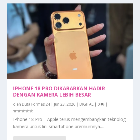
IPHONE 18 PRO DIKABARKAN HADIR
DENGAN KAMERA LEBIH BESAR
oleh
Duta Formasi24
|
Jun 23, 2026
|
DIGITAL
|
0
|
IPhone 18 Pro – Apple terus mengembangkan teknologi
kamera untuk lini smartphone premiumnya....