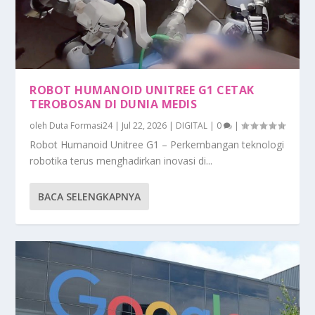
ROBOT HUMANOID UNITREE G1 CETAK
TEROBOSAN DI DUNIA MEDIS
oleh
Duta Formasi24
|
Jul 22, 2026
|
DIGITAL
|
0
|
Robot Humanoid Unitree G1 – Perkembangan teknologi
robotika terus menghadirkan inovasi di...
BACA SELENGKAPNYA