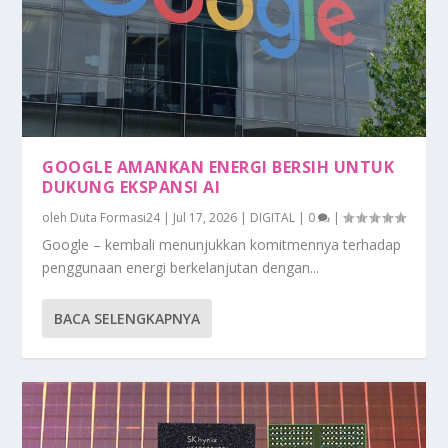
GOOGLE AMANKAN ENERGI BERSIH UNTUK
DUKUNG EKSPANSI AI
oleh
Duta Formasi24
|
Jul 17, 2026
|
DIGITAL
|
0
|
Google – kembali menunjukkan komitmennya terhadap
penggunaan energi berkelanjutan dengan...
BACA SELENGKAPNYA