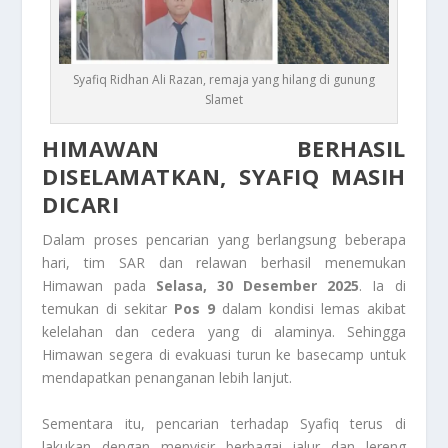
Syafiq Ridhan Ali Razan, remaja yang hilang di gunung
Slamet
HIMAWAN BERHASIL
DISELAMATKAN, SYAFIQ MASIH
DICARI
Dalam proses pencarian yang berlangsung beberapa
hari, tim SAR dan relawan berhasil menemukan
Himawan pada
Selasa, 30 Desember 2025
. Ia di
temukan di sekitar
Pos 9
dalam kondisi lemas akibat
kelelahan dan cedera yang di alaminya. Sehingga
Himawan segera di evakuasi turun ke basecamp untuk
mendapatkan penanganan lebih lanjut.
Sementara itu, pencarian terhadap Syafiq terus di
lakukan dengan menyisir berbagai jalur dan lereng