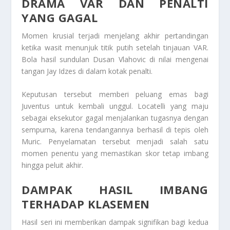
DRAMA VAR DAN PENALTI
YANG GAGAL
Momen krusial terjadi menjelang akhir pertandingan
ketika wasit menunjuk titik putih setelah tinjauan VAR.
Bola hasil sundulan
Dusan Vlahovic
di nilai mengenai
tangan Jay Idzes di dalam kotak penalti.
Keputusan tersebut memberi peluang emas bagi
Juventus untuk kembali unggul. Locatelli yang maju
sebagai eksekutor gagal menjalankan tugasnya dengan
sempurna, karena tendangannya berhasil di tepis oleh
Muric. Penyelamatan tersebut menjadi salah satu
momen penentu yang memastikan skor tetap imbang
hingga peluit akhir.
DAMPAK HASIL IMBANG
TERHADAP KLASEMEN
Hasil seri ini memberikan dampak signifikan bagi kedua