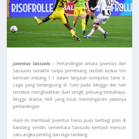
Juventus Sassuolo
– Pertandingan antara
Juventus
dan
Sassuolo
berakhir tanpa pemenang setelah kedua tim
bermain imbang 1-1 dalam lanjutan kompetisi
Serie A
.
Laga yang berlangsung di Turin pada Minggu dini hari
tersebut menghadirkan duel sengit, peluang berbahaya,
hingga drama VAR yang turut memengaruhi jalannya
pertandingan.
Hasil ini membuat Juventus harus puas berbagi poin di
kandang sendiri, sementara Sassuolo berhasil mencuri
satu angka penting dari laga tandang.