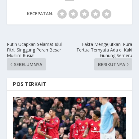
KECEPATAN:
Putin Ucapkan Selamat Idul
Fakta Mengejutkan! Pura
Fitri, Singgung Peran Besar
Tertua Ternyata Ada di Kaki
Muslim Rusia!
Gunung Semeru
SEBELUMNYA
BERIKUTNYA
POS TERKAIT