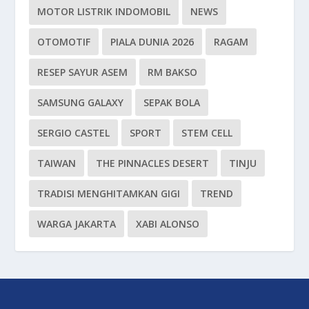
MOTOR LISTRIK INDOMOBIL
NEWS
OTOMOTIF
PIALA DUNIA 2026
RAGAM
RESEP SAYUR ASEM
RM BAKSO
SAMSUNG GALAXY
SEPAK BOLA
SERGIO CASTEL
SPORT
STEM CELL
TAIWAN
THE PINNACLES DESERT
TINJU
TRADISI MENGHITAMKAN GIGI
TREND
WARGA JAKARTA
XABI ALONSO