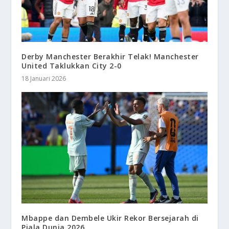
Derby Manchester Berakhir Telak! Manchester
United Taklukkan City 2-0
18 Januari 2026
Mbappe dan Dembele Ukir Rekor Bersejarah di
Piala Dunia 2026