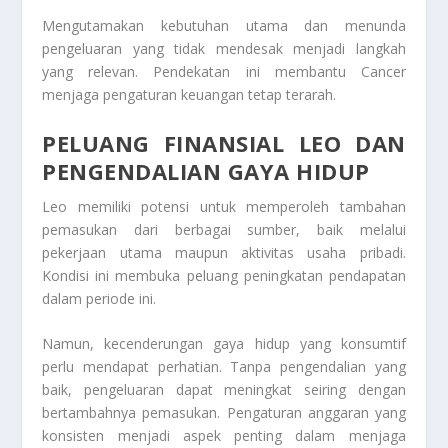
Mengutamakan kebutuhan utama dan menunda
pengeluaran yang tidak mendesak menjadi langkah
yang relevan. Pendekatan ini membantu Cancer
menjaga pengaturan keuangan tetap terarah.
PELUANG FINANSIAL LEO DAN
PENGENDALIAN GAYA HIDUP
Leo memiliki potensi untuk memperoleh tambahan
pemasukan dari berbagai sumber, baik melalui
pekerjaan utama maupun aktivitas usaha pribadi.
Kondisi ini membuka peluang peningkatan pendapatan
dalam periode ini.
Namun, kecenderungan gaya hidup yang konsumtif
perlu mendapat perhatian. Tanpa pengendalian yang
baik, pengeluaran dapat meningkat seiring dengan
bertambahnya pemasukan. Pengaturan anggaran yang
konsisten menjadi aspek penting dalam menjaga