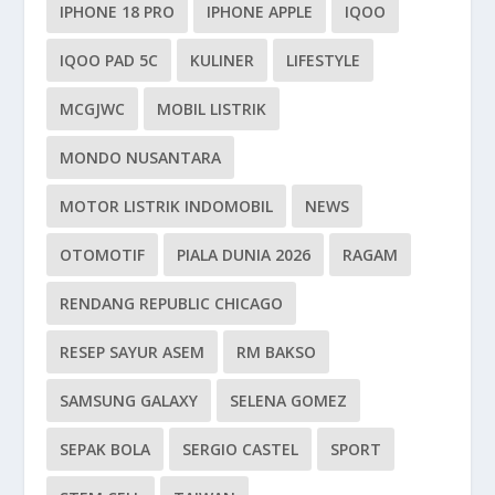
IPHONE 18 PRO
IPHONE APPLE
IQOO
IQOO PAD 5C
KULINER
LIFESTYLE
MCGJWC
MOBIL LISTRIK
MONDO NUSANTARA
MOTOR LISTRIK INDOMOBIL
NEWS
OTOMOTIF
PIALA DUNIA 2026
RAGAM
RENDANG REPUBLIC CHICAGO
RESEP SAYUR ASEM
RM BAKSO
SAMSUNG GALAXY
SELENA GOMEZ
SEPAK BOLA
SERGIO CASTEL
SPORT