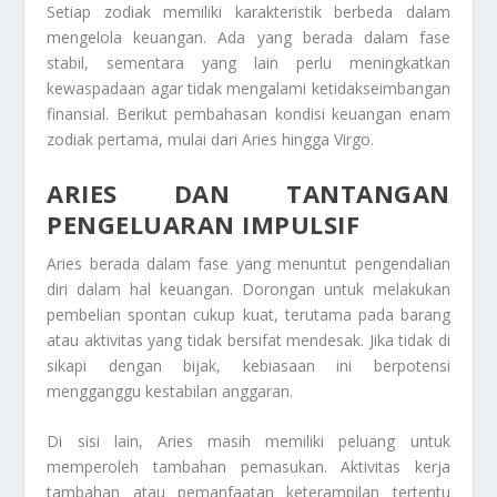
Setiap zodiak memiliki karakteristik berbeda dalam
mengelola keuangan. Ada yang berada dalam fase
stabil, sementara yang lain perlu meningkatkan
kewaspadaan agar tidak mengalami ketidakseimbangan
finansial. Berikut pembahasan kondisi keuangan enam
zodiak pertama, mulai dari Aries hingga Virgo.
ARIES DAN TANTANGAN
PENGELUARAN IMPULSIF
Aries berada dalam fase yang menuntut pengendalian
diri dalam hal keuangan. Dorongan untuk melakukan
pembelian spontan cukup kuat, terutama pada barang
atau aktivitas yang tidak bersifat mendesak. Jika tidak di
sikapi dengan bijak, kebiasaan ini berpotensi
mengganggu kestabilan anggaran.
Di sisi lain, Aries masih memiliki peluang untuk
memperoleh tambahan pemasukan. Aktivitas kerja
tambahan atau pemanfaatan keterampilan tertentu