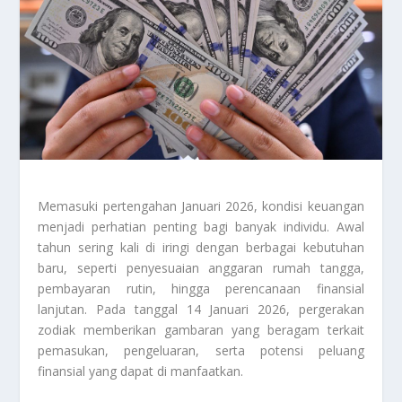
Memasuki pertengahan Januari 2026, kondisi keuangan
menjadi perhatian penting bagi banyak individu. Awal
tahun sering kali di iringi dengan berbagai kebutuhan
baru, seperti penyesuaian anggaran rumah tangga,
pembayaran rutin, hingga perencanaan finansial
lanjutan. Pada tanggal 14 Januari 2026, pergerakan
zodiak memberikan gambaran yang beragam terkait
pemasukan, pengeluaran, serta potensi peluang
finansial yang dapat di manfaatkan.