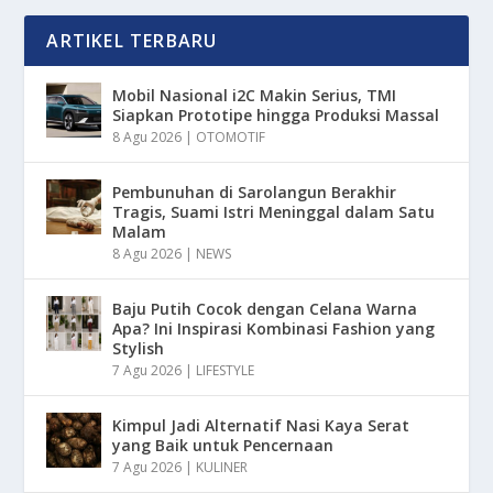
ARTIKEL TERBARU
Mobil Nasional i2C Makin Serius, TMI
Siapkan Prototipe hingga Produksi Massal
8 Agu 2026
|
OTOMOTIF
Pembunuhan di Sarolangun Berakhir
Tragis, Suami Istri Meninggal dalam Satu
Malam
8 Agu 2026
|
NEWS
Baju Putih Cocok dengan Celana Warna
Apa? Ini Inspirasi Kombinasi Fashion yang
Stylish
7 Agu 2026
|
LIFESTYLE
Kimpul Jadi Alternatif Nasi Kaya Serat
yang Baik untuk Pencernaan
7 Agu 2026
|
KULINER