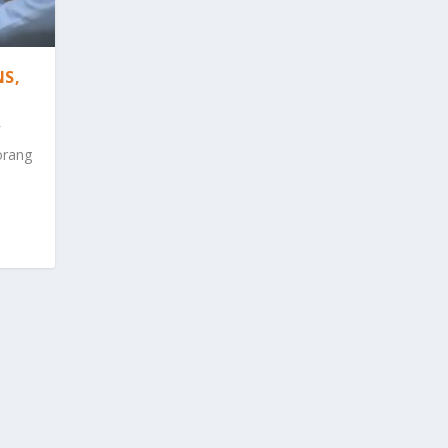
NS,
orang