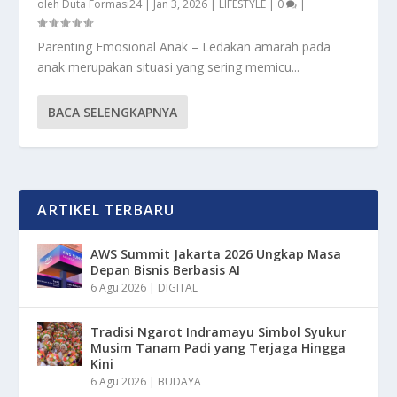
oleh
Duta Formasi24
|
Jan 3, 2026
|
LIFESTYLE
|
0
|
Parenting Emosional Anak – Ledakan amarah pada
anak merupakan situasi yang sering memicu...
BACA SELENGKAPNYA
ARTIKEL TERBARU
AWS Summit Jakarta 2026 Ungkap Masa
Depan Bisnis Berbasis AI
6 Agu 2026
|
DIGITAL
Tradisi Ngarot Indramayu Simbol Syukur
Musim Tanam Padi yang Terjaga Hingga
Kini
6 Agu 2026
|
BUDAYA