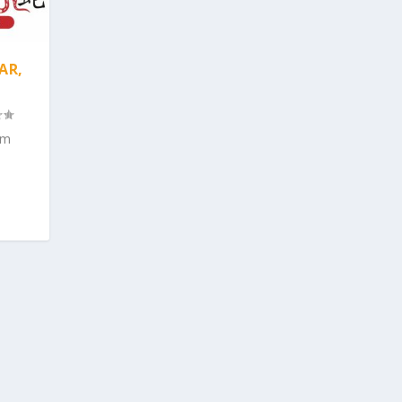
AR,
am