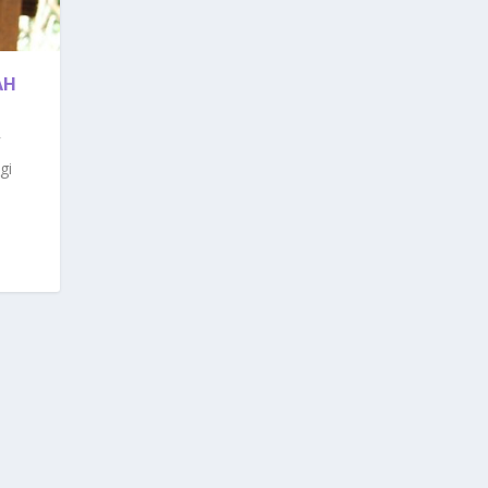
AH
gi