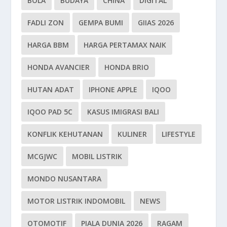
BOLA
BUDAYA
CHINA
DIGITAL
FADLI ZON
GEMPA BUMI
GIIAS 2026
HARGA BBM
HARGA PERTAMAX NAIK
HONDA AVANCIER
HONDA BRIO
HUTAN ADAT
IPHONE APPLE
IQOO
IQOO PAD 5C
KASUS IMIGRASI BALI
KONFLIK KEHUTANAN
KULINER
LIFESTYLE
MCGJWC
MOBIL LISTRIK
MONDO NUSANTARA
MOTOR LISTRIK INDOMOBIL
NEWS
OTOMOTIF
PIALA DUNIA 2026
RAGAM