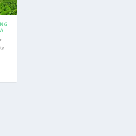
ANG
YA
ta