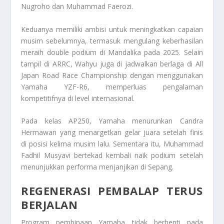
Nugroho
dan
Muhammad Faerozi
.
Keduanya memiliki ambisi untuk meningkatkan capaian
musim sebelumnya, termasuk mengulang keberhasilan
meraih double podium di Mandalika pada 2025. Selain
tampil di ARRC, Wahyu juga di jadwalkan berlaga di All
Japan Road Race Championship dengan menggunakan
Yamaha YZF-R6, memperluas pengalaman
kompetitifnya di level internasional.
Pada kelas AP250, Yamaha menurunkan
Candra
Hermawan
yang menargetkan gelar juara setelah finis
di posisi kelima musim lalu. Sementara itu,
Muhammad
Fadhil Musyavi
bertekad kembali naik podium setelah
menunjukkan performa menjanjikan di Sepang.
REGENERASI PEMBALAP TERUS
BERJALAN
Program pembinaan Yamaha tidak berhenti pada