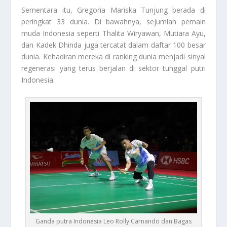
Sementara itu, Gregoria Mariska Tunjung berada di
peringkat 33 dunia. Di bawahnya, sejumlah pemain
muda Indonesia seperti Thalita Wiryawan, Mutiara Ayu,
dan Kadek Dhinda juga tercatat dalam daftar 100 besar
dunia. Kehadiran mereka di ranking dunia menjadi sinyal
regenerasi yang terus berjalan di sektor tunggal putri
Indonesia.
Ganda putra Indonesia Leo Rolly Carnando dan Bagas