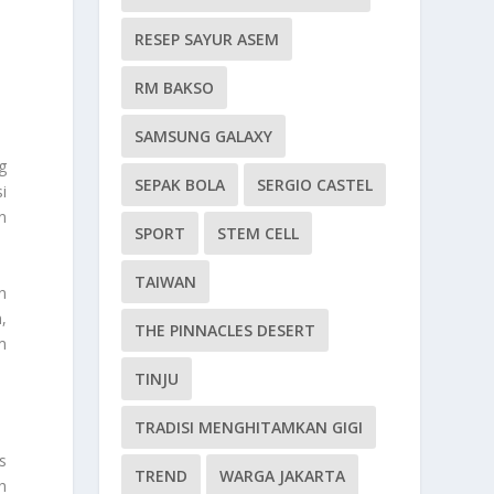
RESEP SAYUR ASEM
RM BAKSO
N
SAMSUNG GALAXY
g
SEPAK BOLA
SERGIO CASTEL
i
n
SPORT
STEM CELL
TAIWAN
n
,
THE PINNACLES DESERT
m
TINJU
TRADISI MENGHITAMKAN GIGI
s
TREND
WARGA JAKARTA
h