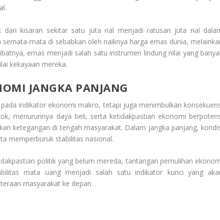
al.
dari kisaran sekitar satu juta rial menjadi ratusan juta rial dala
an semata-mata di sebabkan oleh naiknya harga emas dunia, melainka
Akibatnya, emas menjadi salah satu instrumen lindung nilai yang banya
lai kekayaan mereka.
ONOMI JANGKA PANJANG
k pada indikator ekonomi makro, tetapi juga menimbulkan konsekuens
kok, menurunnya daya beli, serta ketidakpastian ekonomi berpotens
an ketegangan di tengah masyarakat. Dalam jangka panjang, kondis
a memperburuk stabilitas nasional.
tidakpastian politik yang belum mereda, tantangan pemulihan ekonom
abilitas mata uang menjadi salah satu indikator kunci yang aka
teraan masyarakat ke depan.