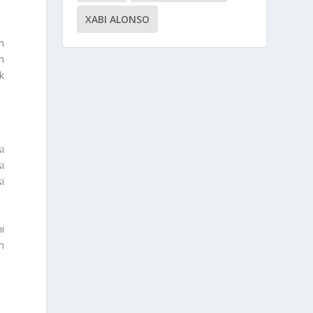
XABI ALONSO
m
n
k
i
i
i
i
n