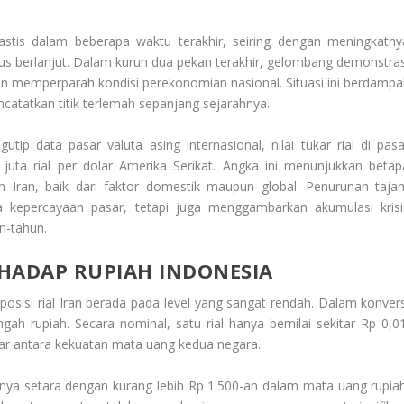
tis dalam beberapa waktu terakhir, seiring dengan meningkatny
us berlanjut. Dalam kurun dua pekan terakhir, gelombang demonstras
ran memperparah kondisi perekonomian nasional. Situasi ini berdampa
ncatatkan titik terlemah sepanjang sejarahnya.
ip data pasar valuta asing internasional, nilai tukar rial di pasa
juta rial per dolar Amerika Serikat. Angka ini menunjukkan betap
 Iran, baik dari faktor domestik maupun global. Penurunan taja
kepercayaan pasar, tetapi juga menggambarkan akumulasi krisi
n-tahun.
RHADAP RUPIAH INDONESIA
osisi rial Iran berada pada level yang sangat rendah. Dalam konvers
gah rupiah. Secara nominal, satu rial hanya bernilai sekitar Rp 0,01
bar antara kekuatan mata uang kedua negara.
 hanya setara dengan kurang lebih Rp 1.500-an dalam mata uang rupiah