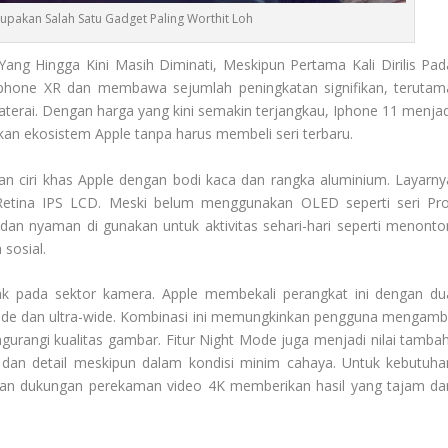
upakan Salah Satu Gadget Paling Worthit Loh
ng Hingga Kini Masih Diminati, Meskipun Pertama Kali Dirilis Pad
 Iphone XR dan membawa sejumlah peningkatan signifikan, terutam
terai. Dengan harga yang kini semakin terjangkau, Iphone 11 menjad
kan ekosistem Apple tanpa harus membeli seri terbaru.
an ciri khas Apple dengan bodi kaca dan rangka aluminium. Layarny
 Retina IPS LCD. Meski belum menggunakan OLED seperti seri Pro
 dan nyaman di gunakan untuk aktivitas sehari-hari seperti menonto
sosial.
ak pada sektor kamera. Apple membekali perangkat ini dengan du
de dan ultra-wide. Kombinasi ini memungkinkan pengguna mengambi
urangi kualitas gambar. Fitur Night Mode juga menjadi nilai tambah
dan detail meskipun dalam kondisi minim cahaya. Untuk kebutuha
ngan dukungan perekaman video 4K memberikan hasil yang tajam da