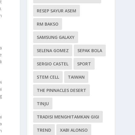
t
.
RESEP SAYUR ASEM
m
RM BAKSO
SAMSUNG GALAXY
a
SELENA GOMEZ
SEPAK BOLA
e
i
SERGIO CASTEL
SPORT
STEM CELL
TAIWAN
i
i
THE PINNACLES DESERT
g
TINJU
i
TRADISI MENGHITAMKAN GIGI
a
TREND
XABI ALONSO
n