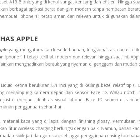
pset A13 Bionic yang di kenal sangat kencang dan efisien. Hingga saa
kan berbagai aplikasi berat dan gim modern tanpa hambatan berarti
 membuat Iphone 11 tetap aman dan relevan untuk di gunakan dala
HAS APPLE
pple
yang mengutamakan kesederhanaan, fungsionalitas, dan estetik
n Iphone 11 tetap terlihat modern dan relevan hingga saat ini. Appl
melainkan menghadirkan bentuk yang nyaman di genggam dan mudah d
uid Retina berukuran 6,1 inci yang di kelilingi bezel relatif tipis. D
yang menampung kamera depan dan sensor Face ID. Walau notch in
justru menjadi identitas visual Iphone. Face ID sendiri di rancan
amanan penggunaan sehari-hari.
aterial kaca yang di lapisi dengan finishing glossy. Permukaan in
 fitur wireless charging berfungsi dengan baik. Namun, bahan kac
erhadap sidik jari dan goresan, sehingga penggunaan casing tambaha