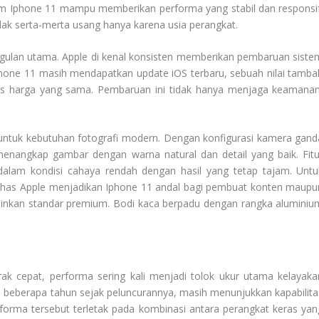
gim Iphone 11 mampu memberikan performa yang stabil dan responsif
ak serta-merta usang hanya karena usia perangkat.
gulan utama. Apple di kenal konsisten memberikan pembaruan siste
hone 11 masih mendapatkan update iOS terbaru, sebuah nilai tamba
las harga yang sama. Pembaruan ini tidak hanya menjaga keamanan
n untuk kebutuhan fotografi modern. Dengan konfigurasi kamera gand
enangkap gambar dengan warna natural dan detail yang baik. Fitu
lam kondisi cahaya rendah dengan hasil yang tetap tajam. Untu
a khas Apple menjadikan Iphone 11 andal bagi pembuat konten maupu
nkan standar premium. Bodi kaca berpadu dengan rangka aluminiu
ak cepat, performa sering kali menjadi tolok ukur utama kelayaka
a beberapa tahun sejak peluncurannya, masih menunjukkan kapabilita
rforma tersebut terletak pada kombinasi antara perangkat keras yan