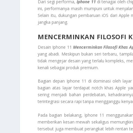
Dari segi performa,
Iphone 11
di tenagai oleh chi
ini, performanya masih mumpuni untuk menjalan
Selain itu, dukungan pembaruan iOS dari Apple
jangka panjang.
MENCERMINKAN FILOSOFI K
Desain Iphone 11
Mencerminkan Filosofi Khas A
yang abadi. Meskipun bukan seri terbaru, tampila
tidak mengejar desain yang terlalu kompleks, 
kenali sebagai produk premium.
Bagian depan Iphone 11 di dominasi oleh layar Liq
bagian atas layar terdapat notch khas Apple 
sering menjadi bahan perdebatan, kehadirannya 
terintegrasi secara rapi tanpa mengganggu keny
Pada bagian belakang, Iphone 11 menggunakan m
memberikan kesan mewah sekaligus memungkinkan
tersebut juga membuat perangkat lebih rentan t