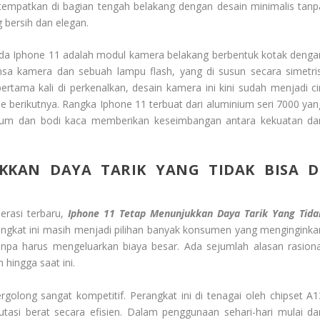
 tempatkan di bagian tengah belakang dengan desain minimalis tanp
 bersih dan elegan.
ada Iphone 11 adalah modul kamera belakang berbentuk kotak denga
a kamera dan sebuah lampu flash, yang di susun secara simetris
tama kali di perkenalkan, desain kamera ini kini sudah menjadi cir
ne berikutnya. Rangka Iphone 11 terbuat dari aluminium seri 7000 yan
ium dan bodi kaca memberikan keseimbangan antara kekuatan da
KKAN DAYA TARIK YANG TIDAK BISA D
erasi terbaru,
Iphone 11 Tetap Menunjukkan Daya Tarik Yang Tida
perangkat ini masih menjadi pilihan banyak konsumen yang menginginka
tanpa harus mengeluarkan biaya besar. Ada sejumlah alasan rasiona
hingga saat ini.
rgolong sangat kompetitif. Perangkat ini di tenagai oleh chipset A1
asi berat secara efisien. Dalam penggunaan sehari-hari mulai dar