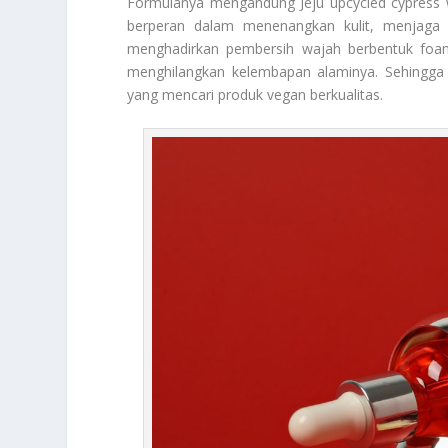
Formulanya mengandung Jeju upcycled cypress wa
berperan dalam menenangkan kulit, menjaga hi
menghadirkan pembersih wajah berbentuk fo
menghilangkan kelembapan alaminya. Sehingga pe
yang mencari produk vegan berkualitas.