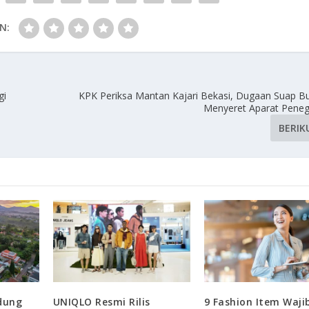
N:
gi
KPK Periksa Mantan Kajari Bekasi, Dugaan Suap Bu
Menyeret Aparat Pene
BERIK
ndung
UNIQLO Resmi Rilis
9 Fashion Item Waji