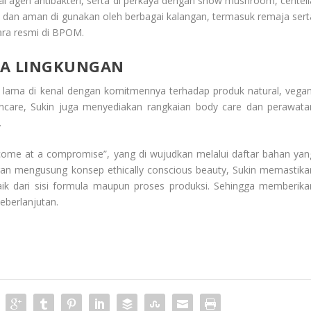
i agen antibakteri, serta di perkaya dengan snow mushroom, centell
an dan aman di gunakan oleh berbagai kalangan, termasuk remaja sert
cara resmi di BPOM.
KA LINGKUNGAN
h lama di kenal dengan komitmennya terhadap produk natural, vegan
incare, Sukin juga menyediakan rangkaian body care dan perawata
.
t come at a compromise”, yang di wujudkan melalui daftar bahan yan
gan mengusung konsep ethically conscious beauty, Sukin memastika
ik dari sisi formula maupun proses produksi. Sehingga memberika
keberlanjutan.