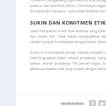
Produk ini mengandung hypochlorous acid sebaga
asiatica, dan heartleaf extract. Formulanya ring
ibu hamil dan menyusui, serta telah terdaftar se
SUKIN
DAN KOMITMEN ETI
Sukin merupakan brand asal Australia yang tela
dan cruelty free. Tidak hanya menghadirkan sk
rambut yang di formulasikan dengan bahan alami
Brand ini menerapkan prinsip “natural shouldn’
tidak di gunakan dalam seluruh produknya. Den
bahwa seluruh produknya 100 persen vegan, ba
pilihan perawatan kulit yang sejalan dengan nilai 
MEMBAGIKAN: