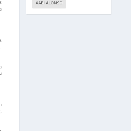
s
XABI ALONSO
a
.
,
a
i
n
,