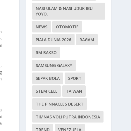
NASI ULAM & NASI UDUK IBU
YOYO.
NEWS
OTOMOTIF
n
k
PIALA DUNIA 2026
RAGAM
i
RM BAKSO
,
SAMSUNG GALAXY
g
SEPAK BOLA
SPORT
n
STEM CELL
TAIWAN
THE PINNACLES DESERT
a
ni
TIMNAS VOLI PUTRA INDONESIA
a
TREND
VENEZUELA