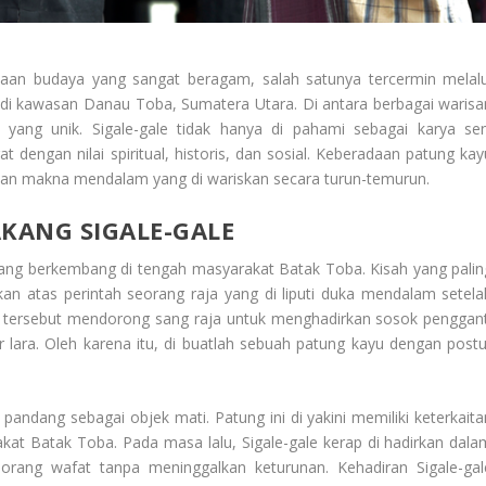
yaan budaya yang sangat beragam, salah satunya tercermin melalu
 di kawasan Danau Toba, Sumatera Utara. Di antara berbagai warisa
 yang unik. Sigale-gale tidak hanya di pahami sebagai karya sen
t dengan nilai spiritual, historis, dan sosial. Keberadaan patung kay
pan makna mendalam yang di wariskan secara turun-temurun.
AKANG SIGALE-GALE
t yang berkembang di tengah masyarakat Batak Toba. Kisah yang palin
kan atas perintah seorang raja yang di liputi duka mendalam setela
 tersebut mendorong sang raja untuk menghadirkan sosok penggant
 lara. Oleh karena itu, di buatlah sebuah patung kayu dengan postu
 pandang sebagai objek mati. Patung ini di yakini memiliki keterkaita
kat Batak Toba. Pada masa lalu, Sigale-gale kerap di hadirkan dala
orang wafat tanpa meninggalkan keturunan. Kehadiran Sigale-gal