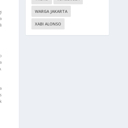
WARGA JAKARTA
i
a
XABI ALONSO
i
p
a
.
a
s
k