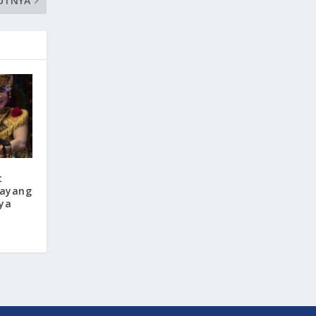
UTNYA
t
Sayang
nya