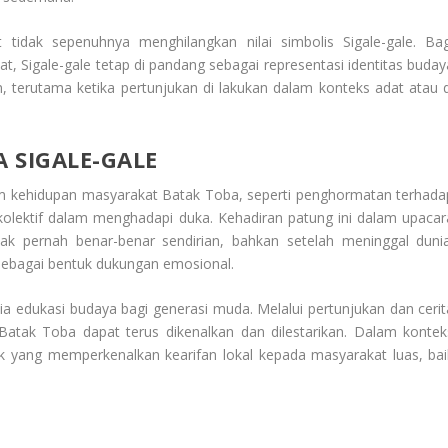
 tidak sepenuhnya menghilangkan nilai simbolis Sigale-gale. Bag
, Sigale-gale tetap di pandang sebagai representasi identitas buday
n, terutama ketika pertunjukan di lakukan dalam konteks adat atau d
 SIGALE-GALE
alam kehidupan masyarakat Batak Toba, seperti penghormatan terhada
a kolektif dalam menghadapi duka. Kehadiran patung ini dalam upacar
k pernah benar-benar sendirian, bahkan setelah meninggal dunia
n sebagai bentuk dukungan emosional.
dia edukasi budaya bagi generasi muda. Melalui pertunjukan dan cerit
h Batak Toba dapat terus dikenalkan dan dilestarikan. Dalam kontek
rik yang memperkenalkan kearifan lokal kepada masyarakat luas, bai