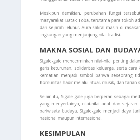
Meskipun demikian, perubahan fungsi tersebut
masyarakat Batak Toba, terutama para tokoh adat
dan sejarah leluhur. Aura sakral masih di rasaka
lingkungan yang menjunjung nilai tradisi.
MAKNA SOSIAL DAN BUDAYA
Sigale-gale mencerminkan nilai-nilai penting d
garis keturunan, solidaritas keluarga, serta car
kematian menjadi simbol bahwa seseorang tida
Komunitas hadir melalui ritual, musik, dan taria
Selain itu, Sigale-gale juga berperan sebagai me
yang menyertainya, nilai-nilai adat dan sejara
pariwisata budaya, Sigale-gale menjadi daya ta
nasional maupun internasional.
KESIMPULAN