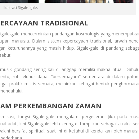
Ilustrasi Sigale-gale.
EPERCAYAAN TRADISIONAL
Sigale-gale mencerminkan pandangan kosmologis yang menempatka
dupan manusia. Dalam sistem kepercayaan tradisional, arwah nene
an keturunannya yang masih hidup. Sigale-gale di pandang sebaga
sebut.
 musik gondang sering kali di anggap memiliki makna ritual. Dahulu
tentu, roh leluhur dapat “bersemayam” sementara di dalam patun
bagai praktik mistis semata, melainkan sebagai bentuk penghormata
mendahului.
ALAM PERKEMBANGAN ZAMAN
nisasi, fungsi Sigale-gale mengalami pergeseran. Jika pada mas
al adat, kini Sigale-gale lebih sering di tampilkan sebagai atraksi se
ini bersifat spiritual, saat ini di ketahui di kendalikan oleh manusi
 sederhana.