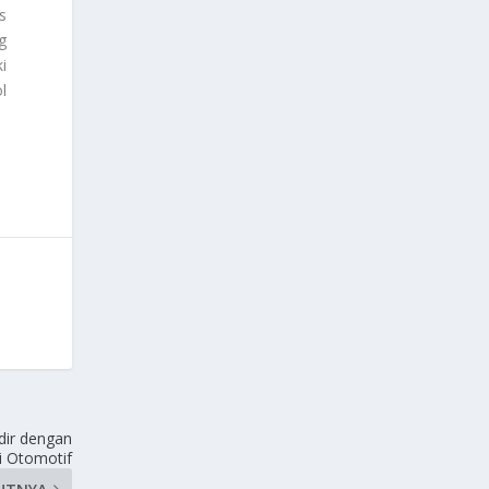
s
g
i
l
dir dengan
i Otomotif