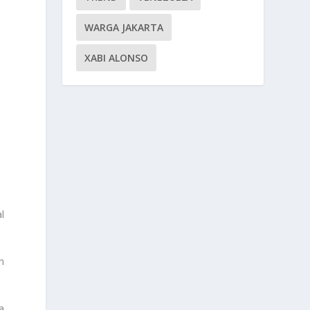
WARGA JAKARTA
XABI ALONSO
l
n
a