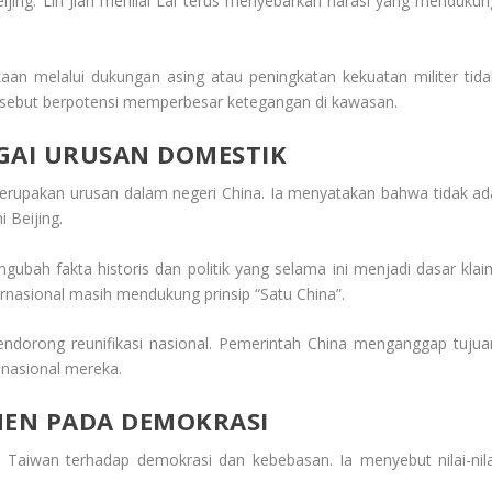
ijing. Lin Jian menilai Lai terus menyebarkan narasi yang mendukun
n melalui dukungan asing atau peningkatan kekuatan militer tida
tersebut berpotensi memperbesar ketegangan di kawasan.
GAI URUSAN DOMESTIK
rupakan urusan dalam negeri China. Ia menyatakan bahwa tidak ad
 Beijing.
ubah fakta historis dan politik yang selama ini menjadi dasar klai
rnasional masih mendukung prinsip “Satu China”.
endorong reunifikasi nasional. Pemerintah China menganggap tujua
 nasional mereka.
EN PADA DEMOKRASI
n Taiwan terhadap demokrasi dan kebebasan. Ia menyebut nilai-nila