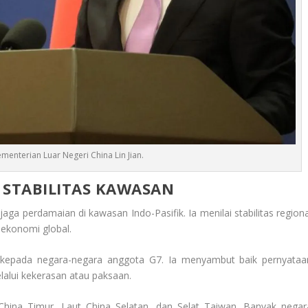
ementerian Luar Negeri China Lin Jian.
STABILITAS KAWASAN
ga perdamaian di kawasan Indo-Pasifik. Ia menilai stabilitas regiona
ekonomi global.
 kepada negara-negara anggota G7. Ia menyambut baik pernyataa
alui kekerasan atau paksaan.
China Timur, Laut China Selatan, dan Selat Taiwan. Banyak negar