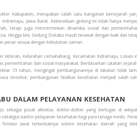
kter Kabupaten, merupakan salah satu bangunan bersejarah yan
en Indramayu, Jawa Barat. Keberadaan gedung ini tidak hanya menjad
ah, tetapi juga mencerminkan dinamika sosial dan pemerintaha
ia. Hingga kini, Gedung Dokabu masih terawat dengan baik dan teta
han peran sesuai dengan kebutuhan zaman.
lan Veteran, Kelurahan Lemahabang, Kecamatan Indramayu. Lokasi in
itas pemerintahan dan sosial masyarakat. Berdasarkan catatan sejarah
sekitar 73 tahun, mengingat pembangunannya di lakukan tidak lam
asa tersebut, pembangunan fasilitas kesehatan menjadi salah sat
ABU DALAM PELAYANAN KESEHATAN
i sebagai pusat aktivitas dokter-dokter yang bertugas di wilaya
 sekaligus kantor pelayanan kesehatan bagi para tenaga medis. Pera
fondasi awal terbentuknya sistem kesehatan daerah yang lebi