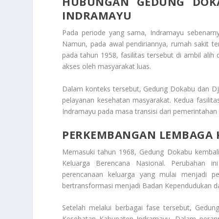
HUBUNGAN GEDUNG DOKA
INDRAMAYU
Pada periode yang sama, Indramayu sebenarnya 
Namun, pada awal pendiriannya, rumah sakit te
pada tahun 1958, fasilitas tersebut di ambil ali
akses oleh masyarakat luas.
Dalam konteks tersebut, Gedung Dokabu dan Dj
pelayanan kesehatan masyarakat. Kedua fasilit
Indramayu pada masa transisi dari pemerintahan 
PERKEMBANGAN LEMBAGA 
Memasuki tahun 1968, Gedung Dokabu kembali
Keluarga Berencana Nasional. Perubahan i
perencanaan keluarga yang mulai menjadi pe
bertransformasi menjadi Badan Kependudukan da
Setelah melalui berbagai fase tersebut, Gedun
Kesehatan Kabupaten Indramayu. Dalam perann