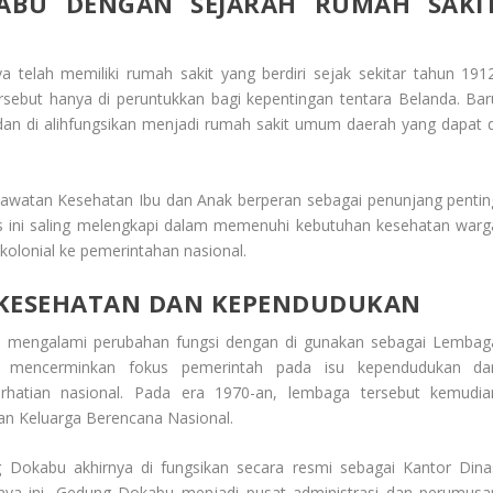
BU DENGAN SEJARAH RUMAH SAKI
telah memiliki rumah sakit yang berdiri sejak sekitar tahun 1912
rsebut hanya di peruntukkan bagi kepentingan tentara Belanda. Bar
h dan di alihfungsikan menjadi rumah sakit umum daerah yang dapat d
awatan Kesehatan Ibu dan Anak berperan sebagai penunjang pentin
as ini saling melengkapi dalam memenuhi kebutuhan kesehatan warg
kolonial ke pemerintahan nasional.
KESEHATAN DAN KEPENDUDUKAN
 mengalami perubahan fungsi dengan di gunakan sebagai Lembag
ni mencerminkan fokus pemerintah pada isu kependudukan da
rhatian nasional. Pada era 1970-an, lembaga tersebut kemudia
n Keluarga Berencana Nasional.
g Dokabu akhirnya di fungsikan secara resmi sebagai Kantor Dina
ya ini, Gedung Dokabu menjadi pusat administrasi dan perumusa