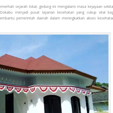
emerhati sejarah lokal, gedung ini mengalami masa kejayaan sekita
Dokabu menjadi pusat layanan kesehatan yang cukup vital bag
membantu pemerintah daerah dalam meningkatkan akses kesehata