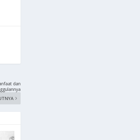
anfaat dan
ggulannya
UTNYA