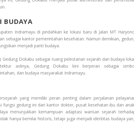
un.
TI BUDAYA
paten Indramayu di pindahkan ke lokasi baru di Jalan MT Haryono
nakan sebagai kantor pemerintahan kesehatan. Namun demikian, gedun
fungsikan menjadi panti budaya.
gi Gedung Dokabu sebagai ruang pelestarian sejarah dan budaya lokal
ektur aslinya, Gedung Dokabu kini berperan sebagai simbo
intahan, dan budaya masyarakat Indramayu.
sejarah yang memiliki peran penting dalam perjalanan pelayana
fungsi gedung ini dari kantor dokter, pusat kesehatan ibu dan anak
udaya menunjukkan kemampuan adaptasi warisan sejarah terhada
 hanya bernilai historis, tetapi juga menjadi identitas budaya yan